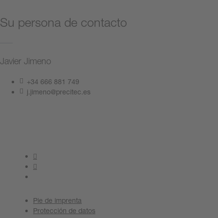
Su persona de contacto
Javier Jimeno
+34 666 881 749
j.jimeno@precitec.es
Póngase en contacto con nosotros
Pie de imprenta
Protección de datos