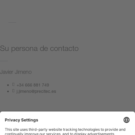
powered by
Usercentrics Consent
Volver
Management Platform
Su persona de contacto
Javier Jimeno
+34 666 881 749
j.jimeno@precitec.es
Póngase en contacto con nosotros