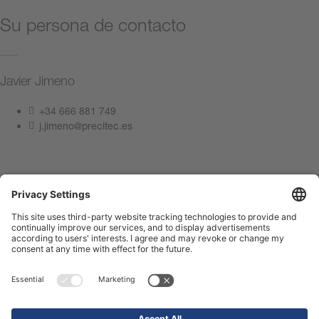
Su persona de contacto
Javier Jimeno
+34 666 881 749
j.jimeno@precitec.es
Póngase en contacto con nosotros
Pie de imprenta
Protección de datos
Centro de Cumplimiento