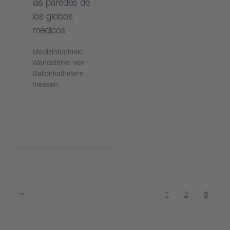
las paredes de
los globos
médicos
Medizintechnik:
Wandstärke von
Ballonkathetern
messen
Lire l'article
1
2
3