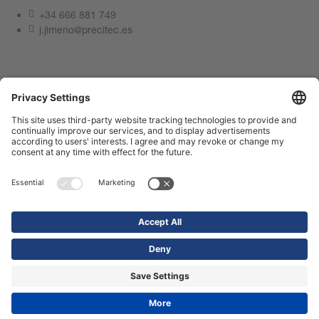
+34 666 881 749
j.jimeno@precitec.es
Póngase en contacto con nosotros
Pie de imprenta
Protección de datos
Centro de Cumplimiento
Condiciones de uso
Póngase en contacto con nosotros
Tienda
© 2026 Precitec GmbH & Co. KG